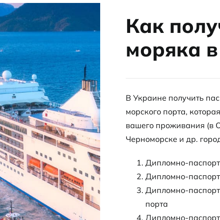
Как полу
моряка в
В Украине получить па
морского порта, котора
вашего проживания (в О
Черноморске и др. город
Дипломно-паспортн
Дипломно-паспортн
Дипломно-паспортн
порта
Дипломно-паспортн