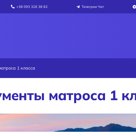
+38 093 326 38 82
Телеграм Чат
атроса 1 класса
менты матроса 1 к