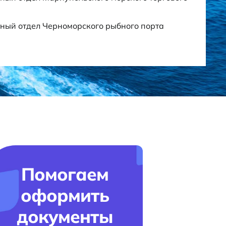
ный отдел Черноморского рыбного порта
Помогаем
оформить
документы