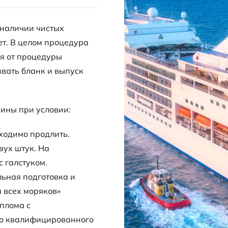
 наличии чистых
ет. В целом процедура
ся от процедуры
ивать бланк и выпуск
ины при условии:
ходимо продлить.
вух штук. На
 галстуком.
ьная подготовка и
 всех моряков»
плома с
во квалифицированного