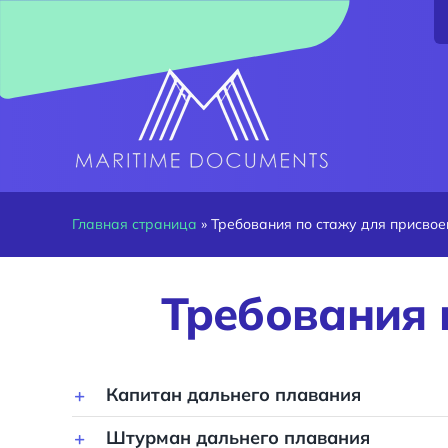
Skip
to
content
Главная страница
»
Требования по стажу для присвое
Требования 
Капитан дальнего плавания
Штурман дальнего плавания