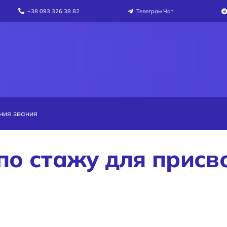
+38 093 326 38 82
Телеграм Чат
ния звания
по стажу для присв